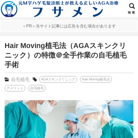
検 索
＜PR＞当サイト記事には広告を含む場合があります
Hair Moving植毛法（AGAスキンクリ
ニック）の特徴＠全手作業の自毛植毛
手術
自毛植毛
AGAスキンクリニック
Hair Moving植毛法
デメリット
自毛植毛