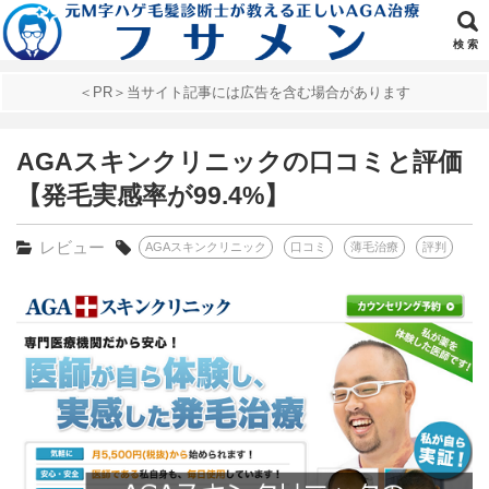
検 索
＜PR＞当サイト記事には広告を含む場合があります
AGAスキンクリニックの口コミと評価
【発毛実感率が99.4%】
レビュー
AGAスキンクリニック
口コミ
薄毛治療
評判