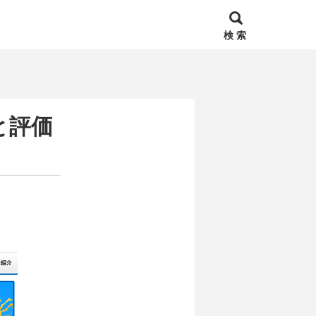
検 索
と評価