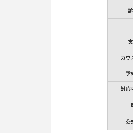
診
支
カウ
予
対応
公