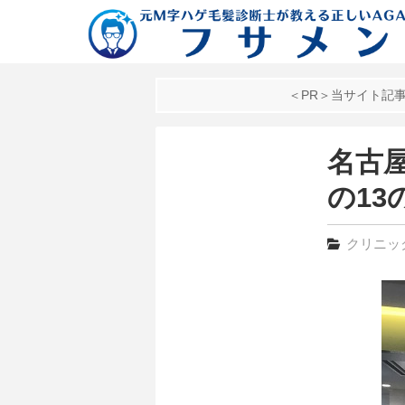
＜PR＞当サイト記
名古
の13
クリニッ