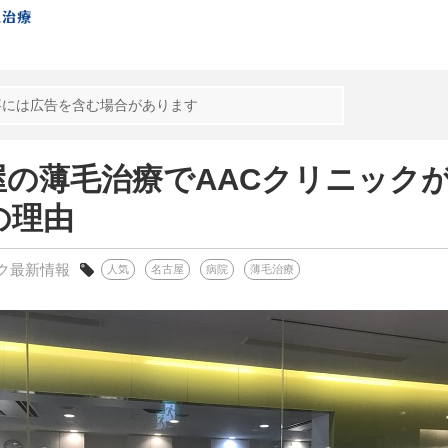
事には広告を含む場合があります
屋の薄毛治療でAACクリニック
の理由
ク最新情報
人気
名古屋
病院
薄毛治療