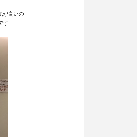
気が高いの
です。