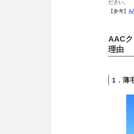
ださい。
【参考】
A
AAC
理由
1．薄