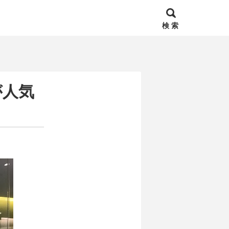
検 索
が人気