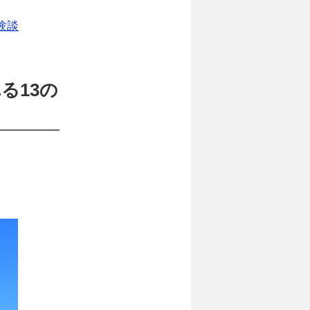
験談
る13の