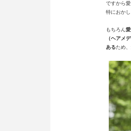
ですから愛
特におかし
もちろん
愛
（ヘアメデ
ある
ため、