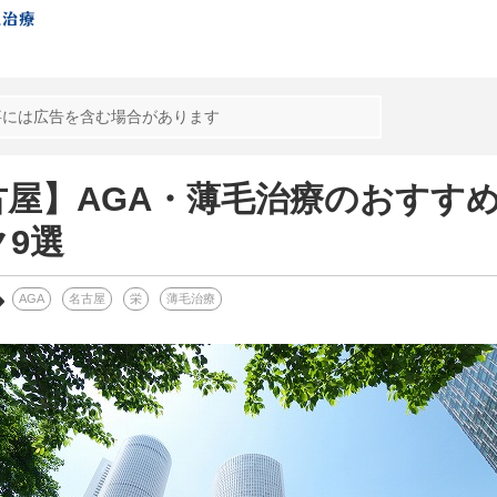
事には広告を含む場合があります
古屋】AGA・薄毛治療のおすす
ク9選
AGA
名古屋
栄
薄毛治療