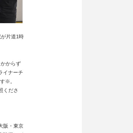
が片道1時
もかからず
ライナーチ
です※。
照くださ
大阪・東京