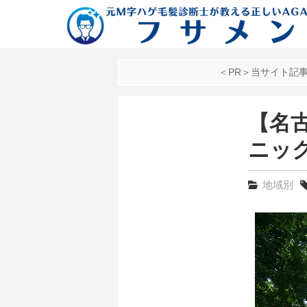
＜PR＞当サイト記
【名
ニッ
地域別