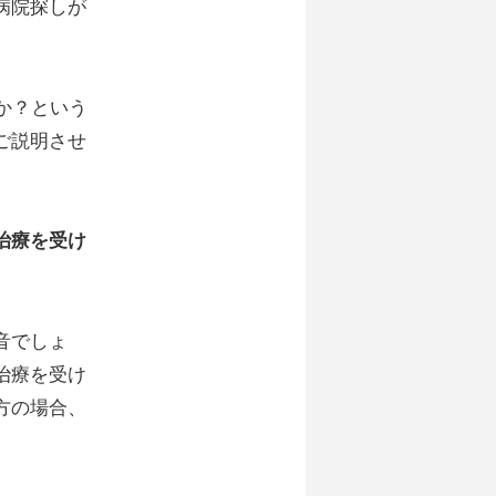
病院探しが
か？という
ご説明させ
治療を受け
音でしょ
治療を受け
方の場合、