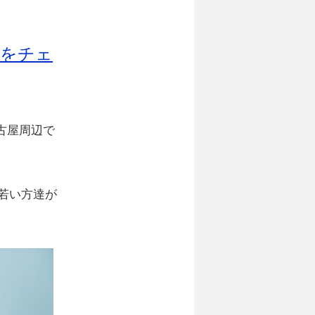
。
クをチェ
古屋周辺で
の若い方達が