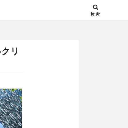
検 索
めクリ