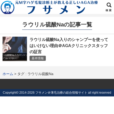
検 索
ラウリル硫酸Naの記事一覧
ラウリル硫酸Na入りのシャンプーを使って
はいけない理由＠AGAクリニックスタッフ
の証言
基本情報
ホーム
タグ : ラウリル硫酸Na
Copyright©
2014-2026 フサメン＠薄毛治療の総合情報サイト
all right reserved