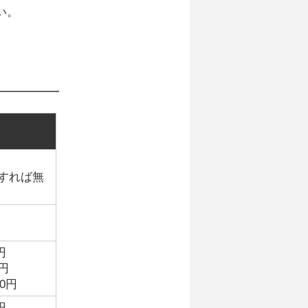
い。
すれば無
円
0円
00円
円