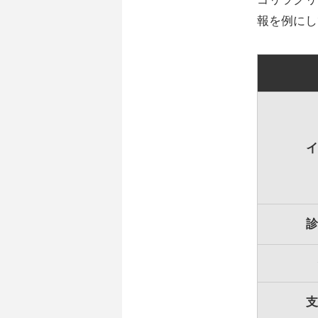
報を例にし
イ
診
支