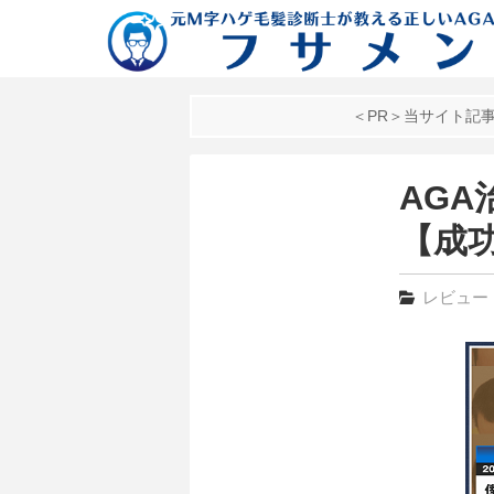
＜PR＞当サイト記
AG
【成功
レビュー