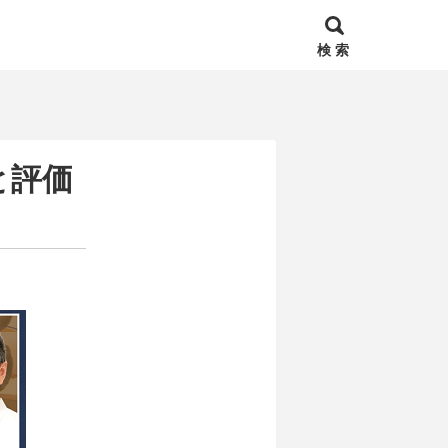
検 索
と評価