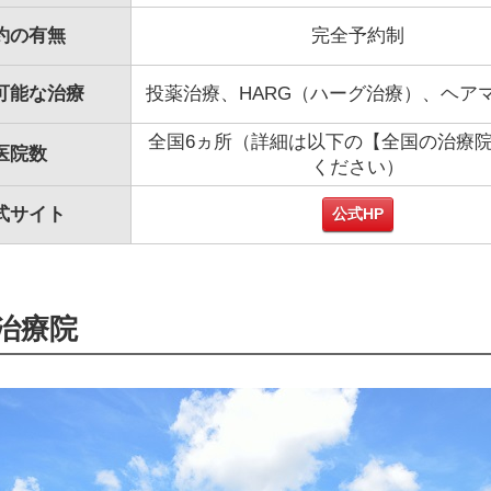
約の有無
完全予約制
可能な治療
投薬治療、HARG（ハーグ治療）、ヘア
全国6ヵ所（詳細は以下の【全国の治療
医院数
ください）
式サイト
公式HP
治療院